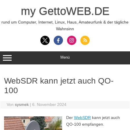
Zum
Inhalt
my GettoWEB.DE
springen
rund um Computer, Internet, Linux, Haus, Amateurfunk & der tägliche
Wahnsinn
Menü
WebSDR kann jetzt auch QO-
100
Von
sysmek
|
6. November 2024
Der
WebSDR
kann jetzt auch
QO-100 empfangen.