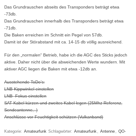
Das Grundrauschen abseits des Transponders beträgt etwa
-73db.
Das Grundrauschen innerhalb des Transponders beträgt etwa
-71db.
Die Baken erreichen im Schnitt ein Pegel von 57db.
Damit ist der Störabstand mit ca. 14-15 db völlig ausreichend.
Für den „normalen“ Betrieb, habe ich die AGC des Sticks jedoch
aktive. Daher nicht über die abweichenden Werte wundern. Mit
aktiver AGC liegen die Baken mit etwa -12db an.
Ausstehende ToDo’s:
LNB-Kippwinkel einstellen
LNB -Fokus einstellen
SAT-Kabel kürzen und zweites Kabel legen (25Mhz Referenz,
Sendeantenne,..)
Anschlüsse vor Feuchtigkeit schützen (Vulkanband)
Kategorie:
Amateurfunk
Schlagwörter:
Amateurfunk
,
Antenne
,
QO-