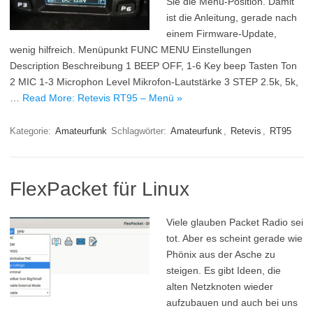
Sie die Menü-Position. Damit
ist die Anleitung, gerade nach
einem Firmware-Update,
wenig hilfreich. Menüpunkt FUNC MENU Einstellungen
Description Beschreibung 1 BEEP OFF, 1-6 Key beep Tasten Ton
2 MIC 1-3 Microphon Level Mikrofon-Lautstärke 3 STEP 2.5k, 5k,
…
Read More: Retevis RT95 – Menü »
Kategorie:
Amateurfunk
Schlagwörter:
Amateurfunk
,
Retevis
,
RT95
FlexPacket für Linux
Viele glauben Packet Radio sei
tot. Aber es scheint gerade wie
Phönix aus der Asche zu
steigen. Es gibt Ideen, die
alten Netzknoten wieder
aufzubauen und auch bei uns