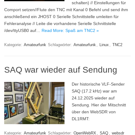
schalten) // Einstellungen für
Comport setzen//Flute den TNC mit Kanal 0 Befehl und send ihm
anschließend ein JHOST 0 Serielle Schnittstelle umleiten für
Fehleranalyse // Leite die vorhandene Serielle Schnittstelle
/dev/ttyUSB0 auf…
Read More: Spaß am TNC2 »
Kategorie:
Amateurfunk
Schlagwörter:
Amateurfunk
,
Linux
,
TNC2
SAQ war wieder auf Sendung
Der historische VLF-Sender
SAQ (17.2 kHz) war am
24.12.2025 wieder auf
Sendung. Hier der Mitschnitt
über den WebSDR von
DL1RMT:
Kategorie:
Amateurfunk
Schlagwörter:
OpenWebRX
,
SAQ
,
websdr