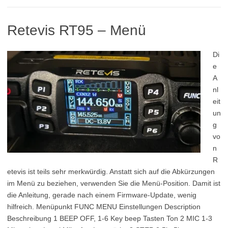
Retevis RT95 – Menü
Di
e
A
nl
eit
un
g
vo
n
R
etevis ist teils sehr merkwürdig. Anstatt sich auf die Abkürzungen
im Menü zu beziehen, verwenden Sie die Menü-Position. Damit ist
die Anleitung, gerade nach einem Firmware-Update, wenig
hilfreich. Menüpunkt FUNC MENU Einstellungen Description
Beschreibung 1 BEEP OFF, 1-6 Key beep Tasten Ton 2 MIC 1-3