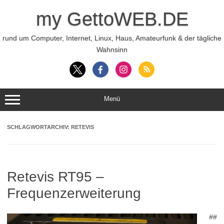
Zum
Inhalt
my GettoWEB.DE
springen
rund um Computer, Internet, Linux, Haus, Amateurfunk & der tägliche
Wahnsinn
Menü
SCHLAGWORTARCHIV:
RETEVIS
Retevis RT95 –
Frequenzerweiterung
##