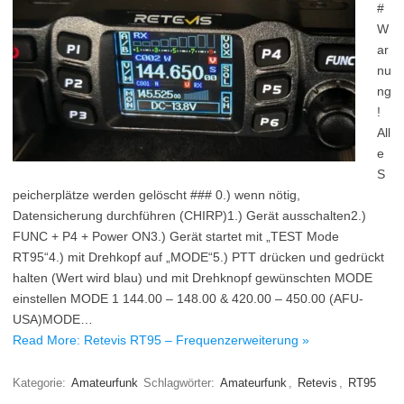
#
W
ar
nu
ng
!
All
e
S
peicherplätze werden gelöscht ### 0.) wenn nötig,
Datensicherung durchführen (CHIRP)1.) Gerät ausschalten2.)
FUNC + P4 + Power ON3.) Gerät startet mit „TEST Mode
RT95“4.) mit Drehkopf auf „MODE“5.) PTT drücken und gedrückt
halten (Wert wird blau) und mit Drehknopf gewünschten MODE
einstellen MODE 1 144.00 – 148.00 & 420.00 – 450.00 (AFU-
USA)MODE…
Read More: Retevis RT95 – Frequenzerweiterung »
Kategorie:
Amateurfunk
Schlagwörter:
Amateurfunk
,
Retevis
,
RT95