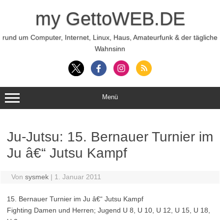
Zum
Inhalt
my GettoWEB.DE
springen
rund um Computer, Internet, Linux, Haus, Amateurfunk & der tägliche
Wahnsinn
Menü
Ju-Jutsu: 15. Bernauer Turnier im
Ju â€“ Jutsu Kampf
Von
sysmek
|
1. Januar 2011
15. Bernauer Turnier im Ju â€“ Jutsu Kampf
Fighting Damen und Herren; Jugend U 8, U 10, U 12, U 15, U 18,