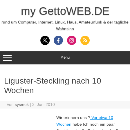
Zum
Inhalt
my GettoWEB.DE
springen
rund um Computer, Internet, Linux, Haus, Amateurfunk & der tägliche
Wahnsinn
Menü
Liguster-Steckling nach 10
Wochen
Von
sysmek
|
3. Juni 2010
Wir erinnern uns ?
Vor etwa 10
Wochen
habe Ich noch ein paar