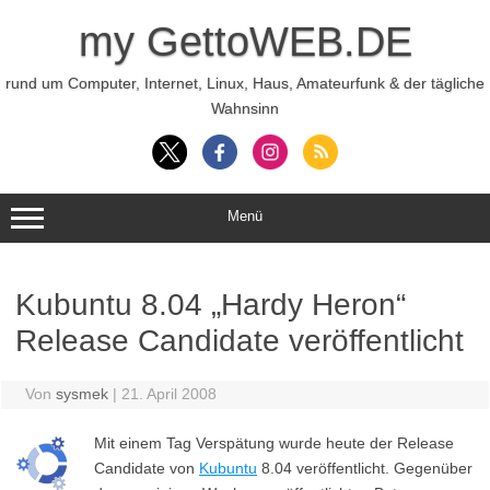
Zum
Inhalt
my GettoWEB.DE
springen
rund um Computer, Internet, Linux, Haus, Amateurfunk & der tägliche
Wahnsinn
Menü
Kubuntu 8.04 „Hardy Heron“
Release Candidate veröffentlicht
Von
sysmek
|
21. April 2008
Mit einem Tag Verspätung wurde heute der Release
Candidate von
Kubuntu
8.04 veröffentlicht. Gegenüber