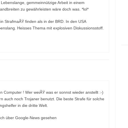
n. Lebenslange, gemmeinnützige Arbeit in einem
breiten zu gewährleisten wäre doch was. *lol*
 ein StrafmaÃŸ finden als in der BRD. In den USA
nslang. Heisses Thema mit explosiven Diskussionsstoff.
n Computer ! Wer weiÃŸ was er sonnst wieder anstellt :-)
rn auch noch Trojaner benutzt. Die beste Strafe für solche
ngshelfer in die dritte Welt.
 ich über Google-News gesehen