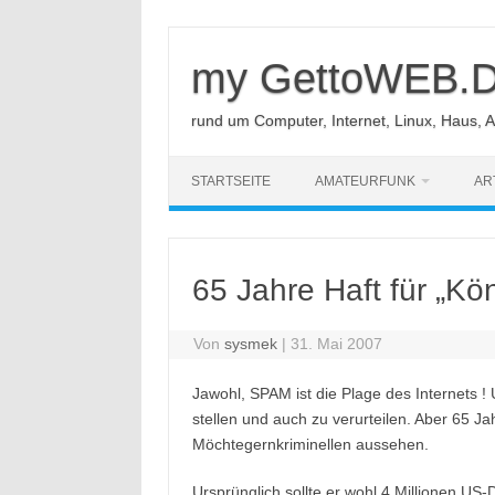
Zum
Inhalt
springen
my GettoWEB.
rund um Computer, Internet, Linux, Haus, 
STARTSEITE
AMATEURFUNK
AR
65 Jahre Haft für „K
Von
sysmek
|
31. Mai 2007
Jawohl, SPAM ist die Plage des Internets 
stellen und auch zu verurteilen. Aber 65 J
Möchtegernkriminellen aussehen.
Ursprünglich sollte er wohl 4 Millionen US-