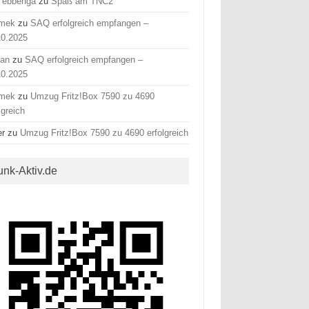
 ebbenga
zu
Spaß am TNC2
mek
zu
SAQ erfolgreich empfangen –
10.2025
fan
zu
SAQ erfolgreich empfangen –
10.2025
mek
zu
Umzug Fritz!Box 7590 zu 4690
lgreich
er
zu
Umzug Fritz!Box 7590 zu 4690 erfolgreich
unk-Aktiv.de