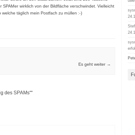
uwe
 SPAMer wirklich von der Bildfläche verschwindet. Vielleicht
sys
welche täglich mein Postfach zu müllen :-)
24.
Ste
24.
sys
erfo
Pet
Es geht weiter
→
F
nig des SPAMs“
“