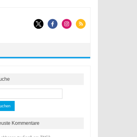
uche
hen
h:
euste Kommentare