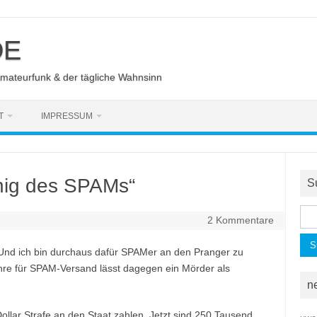
DE
Amateurfunk & der tägliche Wahnsinn
T
IMPRESSUM
önig des SPAMs“
S
Suc
2 Kommentare
nac
! Und ich bin durchaus dafür SPAMer an den Pranger zu
ahre für SPAM-Versand lässt dagegen ein Mörder als
n
Dollar Strafe an den Staat zahlen. Jetzt sind 250 Tausend