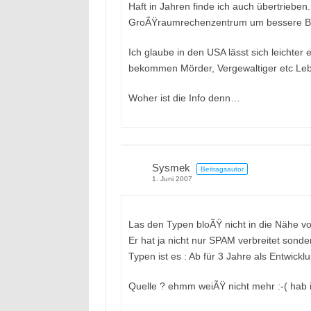
Haft in Jahren finde ich auch übertriebe
GroÃŸraumrechenzentrum um bessere Band
Ich glaube in den USA lässt sich leichter
bekommen Mörder, Vergewaltiger etc Lebe
Woher ist die Info denn…
Sysmek
Beitragsautor
1. Juni 2007
Las den Typen bloÃŸ nicht in die Nähe vo
Er hat ja nicht nur SPAM verbreitet sonde
Typen ist es : Ab für 3 Jahre als Entwicklu
Quelle ? ehmm weiÃŸ nicht mehr :-( hab