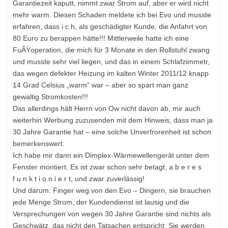
Garantiezeit kaputt, nimmt zwar Strom auf, aber er wird nicht
mehr warm. Diesen Schaden meldete ich bei Evo und musste
erfahren, dass i c h, als geschädigter Kunde, die Anfahrt von
80 Euro zu berappen hätte!!! Mittlerweile hatte ich eine
FuÃŸoperation, die mich für 3 Monate in den Rollstuhl zwang
und musste sehr viel liegen, und das in einem Schlafzimmetr,
das wegen defekter Heizung im kalten Winter 2011/12 knapp
14 Grad Celsius „warm“ war – aber so spart man ganz
gewaltig Stromkosten!!!
Das allerdings hält Herrn von Ow nicht davon ab, mir auch
weiterhin Werbung zuzusenden mit dem Hinweis, dass man ja
30 Jahre Garantie hat – eine solche Unverfrorenheit ist schon
bemerkenswert.
Ich habe mir dann ein Dimplex-Wärmewellengerät unter dem
Fenster montiert. Es ist zwar schon sehr betagt, a b e r e s
f u n k t i o n i e r t, und zwar zuverlässig!
Und darum: Finger weg von den Evo – Dingern, sie brauchen
jede Menge Strom, der Kundendienst ist lausig und die
Versprechungen von wegen 30 Jahre Garantie sind nichts als
Geschwätz, das nicht den Tatsachen entspricht: Sie werden