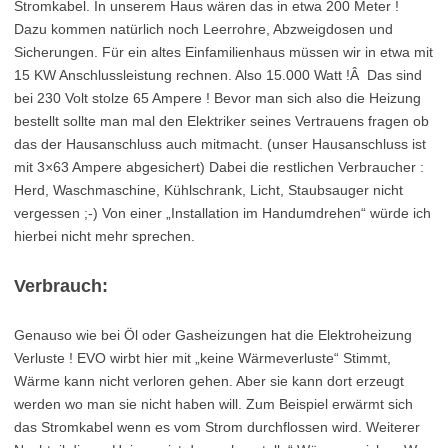
Stromkabel. In unserem Haus wären das in etwa 200 Meter !
Dazu kommen natürlich noch Leerrohre, Abzweigdosen und
Sicherungen. Für ein altes Einfamilienhaus müssen wir in etwa mit
15 KW Anschlussleistung rechnen. Also 15.000 Watt !Â Das sind
bei 230 Volt stolze 65 Ampere ! Bevor man sich also die Heizung
bestellt sollte man mal den Elektriker seines Vertrauens fragen ob
das der Hausanschluss auch mitmacht. (unser Hausanschluss ist
mit 3×63 Ampere abgesichert) Dabei die restlichen Verbraucher :
Herd, Waschmaschine, Kühlschrank, Licht, Staubsauger nicht
vergessen ;-) Von einer „Installation im Handumdrehen“ würde ich
hierbei nicht mehr sprechen.
Verbrauch:
Genauso wie bei Öl oder Gasheizungen hat die Elektroheizung
Verluste ! EVO wirbt hier mit „keine Wärmeverluste“ Stimmt,
Wärme kann nicht verloren gehen. Aber sie kann dort erzeugt
werden wo man sie nicht haben will. Zum Beispiel erwärmt sich
das Stromkabel wenn es vom Strom durchflossen wird. Weiterer