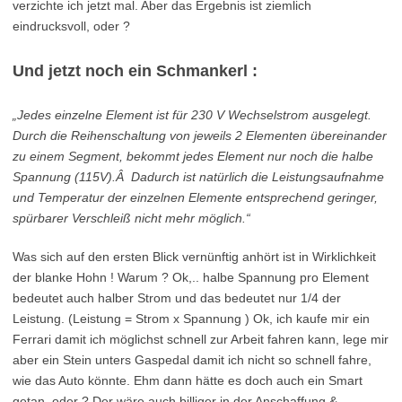
verzichte ich jetzt mal. Aber das Ergebnis ist ziemlich
eindrucksvoll, oder ?
Und jetzt noch ein Schmankerl :
„Jedes einzelne Element ist für 230 V Wechselstrom ausgelegt.
Durch die Reihenschaltung von jeweils 2 Elementen übereinander
zu einem Segment, bekommt jedes Element nur noch die halbe
Spannung (115V).Â Dadurch ist natürlich die Leistungsaufnahme
und Temperatur der einzelnen Elemente entsprechend geringer,
spürbarer Verschleiß nicht mehr möglich.“
Was sich auf den ersten Blick vernünftig anhört ist in Wirklichkeit
der blanke Hohn ! Warum ? Ok,.. halbe Spannung pro Element
bedeutet auch halber Strom und das bedeutet nur 1/4 der
Leistung. (Leistung = Strom x Spannung ) Ok, ich kaufe mir ein
Ferrari damit ich möglichst schnell zur Arbeit fahren kann, lege mir
aber ein Stein unters Gaspedal damit ich nicht so schnell fahre,
wie das Auto könnte. Ehm dann hätte es doch auch ein Smart
getan, oder ? Der wäre auch billiger in der Anschaffung &