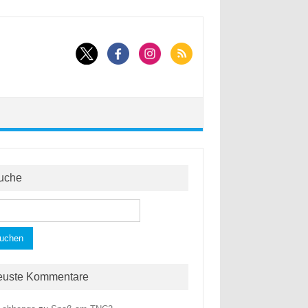
uche
hen
h:
euste Kommentare