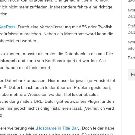
 auch noch komfortabel sein. Und genau mit dem Komfort
uwe
ich nicht mehr zufrieden. Insbesondere fehlte eine richtige
sys
tion.
24.
Ste
KeePass
. Durch eine Verschlüsselung mit AES oder Twofish
24.
sbedürfnisse ausreichen. Neben ein Masterpassword kann die
abgesichert werden.
sys
erfo
 können, musste als erstes die Datenbank in ein xml-File
Pet
hlüsselt
und kann von KeePass importiert werden. Alle
n haben nicht funktioniert.
F
der Datenbank anpassen. Hier muss der jeweilige Fenstertitel
n.Â Dabei bin ich auch leider über ein Problem gestolpert,
habe mehrere Webseiten wo der Titel leider absolut
rscheidung mittels URL. Dafür gibt es zwar ein Plugin für den
 mir jedoch nicht richtig installieren lässt. (Vermutlich wird
t).
rerweiterung wie „
Hostname in Title Bar
„. Doch leider habe