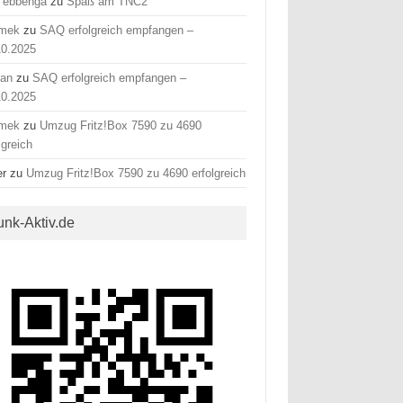
 ebbenga
zu
Spaß am TNC2
mek
zu
SAQ erfolgreich empfangen –
10.2025
fan
zu
SAQ erfolgreich empfangen –
10.2025
mek
zu
Umzug Fritz!Box 7590 zu 4690
lgreich
er
zu
Umzug Fritz!Box 7590 zu 4690 erfolgreich
unk-Aktiv.de