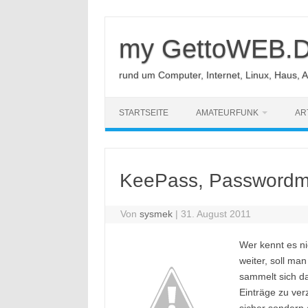
Zum
Inhalt
springen
my GettoWEB.
rund um Computer, Internet, Linux, Haus, 
STARTSEITE
AMATEURFUNK
AR
KeePass, Passwordman
Von
sysmek
|
31. August 2011
Wer kennt es n
weiter, soll ma
sammelt sich d
Einträge zu ver