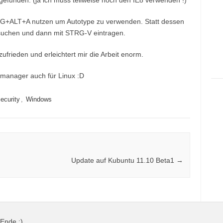
 gefunden. (ja ich muss teilweise noch den IE8 verwenden !)
TRG+ALT+A nutzen um Autotype zu verwenden. Statt dessen
 suchen und dann mit STRG-V eintragen.
ufrieden und erleichtert mir die Arbeit enorm.
manager auch für Linux :D
ecurity
,
Windows
Update auf Kubuntu 11.10 Beta1
→
 Ende :)