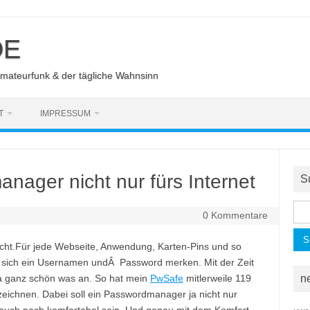
DE
Amateurfunk & der tägliche Wahnsinn
T
IMPRESSUM
ager nicht nur fürs Internet
S
Suc
0 Kommentare
nac
icht.Für jede Webseite, Anwendung, Karten-Pins und so
n sich ein Usernamen undÂ Password merken. Mit der Zeit
a ganz schön was an. So hat mein
PwSafe
mitlerweile 119
n
zeichnen. Dabei soll ein Passwordmanager ja nicht nur