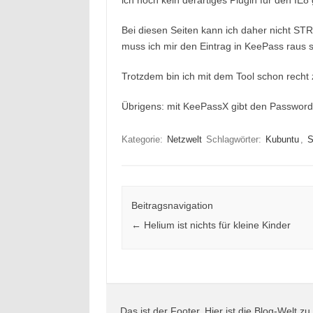
ich noch kein derartiges Plugin für den IE8
Bei diesen Seiten kann ich daher nicht S
muss ich mir den Eintrag in KeePass raus
Trotzdem bin ich mit dem Tool schon recht z
Übrigens: mit KeePassX gibt den Password
Kategorie:
Netzwelt
Schlagwörter:
Kubuntu
,
S
Beitragsnavigation
←
Helium ist nichts für kleine Kinder
Das ist der Footer. Hier ist die Blog-Welt zu