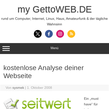
Zum
Inhalt
my GettoWEB.DE
springen
rund um Computer, Internet, Linux, Haus, Amateurfunk & der tägliche
Wahnsinn
Menü
kostenlose Analyse deiner
Webseite
Von
sysmek
|
1. Oktober 2008
Ein „must
have“ für