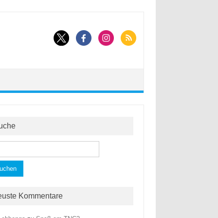
uche
hen
h:
euste Kommentare