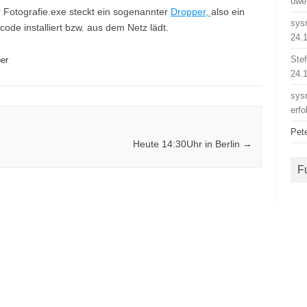
uwe
er Fotografie.exe steckt ein sogenannter
Dropper,
also ein
sys
de installiert bzw. aus dem Netz lädt.
24.
Ste
er
24.
sys
erfo
Pet
Heute 14:30Uhr in Berlin
→
F