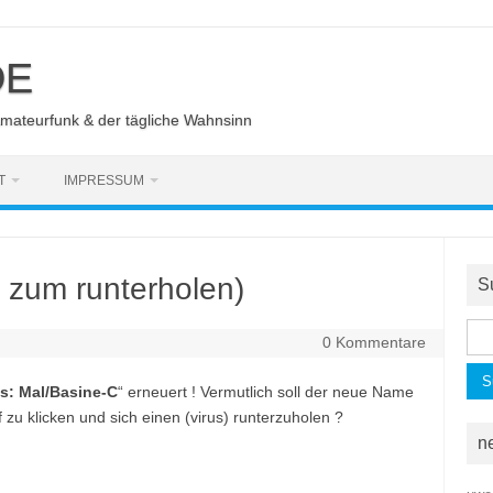
DE
Amateurfunk & der tägliche Wahnsinn
T
IMPRESSUM
e zum runterholen)
S
Suc
0 Kommentare
nac
s: Mal/Basine-C
“ erneuert ! Vermutlich soll der neue Name
zu klicken und sich einen (virus) runterzuholen ?
n