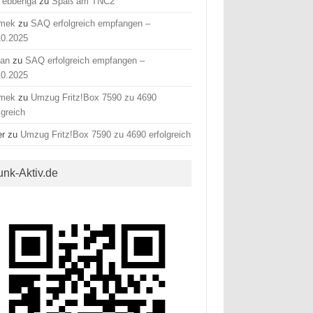
 ebbenga
zu
Spaß am TNC2
mek
zu
SAQ erfolgreich empfangen –
10.2025
fan
zu
SAQ erfolgreich empfangen –
10.2025
mek
zu
Umzug Fritz!Box 7590 zu 4690
lgreich
er
zu
Umzug Fritz!Box 7590 zu 4690 erfolgreich
unk-Aktiv.de