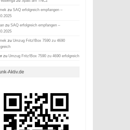
 ebbenga
zu
Spaß am TNC2
mek
zu
SAQ erfolgreich empfangen –
10.2025
fan
zu
SAQ erfolgreich empfangen –
10.2025
mek
zu
Umzug Fritz!Box 7590 zu 4690
lgreich
er
zu
Umzug Fritz!Box 7590 zu 4690 erfolgreich
unk-Aktiv.de