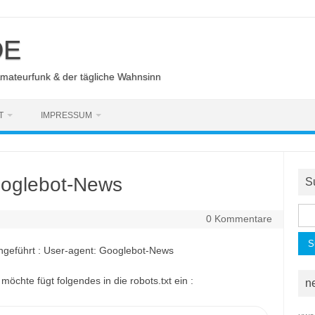
DE
Amateurfunk & der tägliche Wahnsinn
T
IMPRESSUM
ooglebot-News
S
Suc
0 Kommentare
nac
ngeführt : User-agent: Googlebot-News
chte fügt folgendes in die robots.txt ein :
n