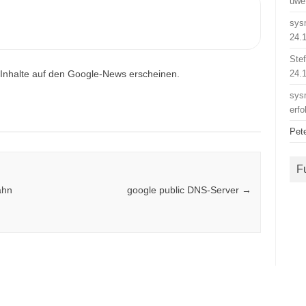
uwe
sys
24.
Ste
 Inhalte auf den Google-News erscheinen.
24.
sys
erfo
Pet
F
ahn
google public DNS-Server
→