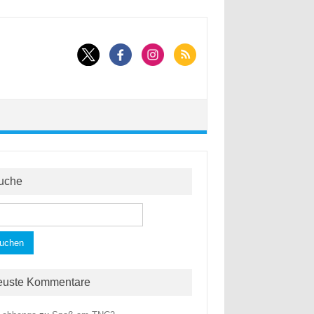
uche
hen
h:
euste Kommentare