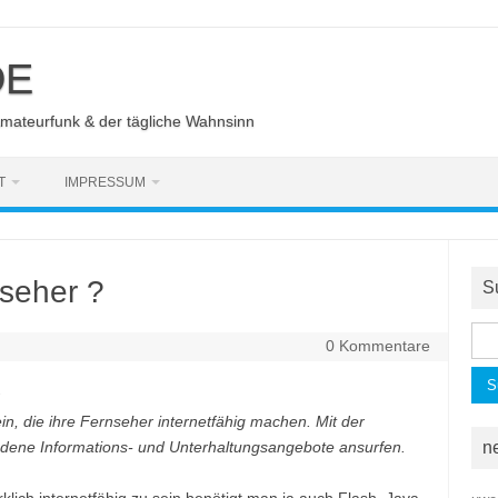
DE
Amateurfunk & der tägliche Wahnsinn
T
IMPRESSUM
nseher ?
S
Suc
0 Kommentare
nac
r ein, die ihre Fernseher internetfähig machen. Mit der
dene Informations- und Unterhaltungsangebote ansurfen.
n