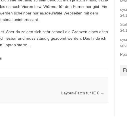
rklich internetfähig zu sein benötigt man ja auch Flash, Java-
uwe
t bis es auch Vieren bzw. Würmer für den Fernseher gibt. Ein
sys
n werden scheinbar nur
ausgewählte
Webseiten mit dem
24.
erstmal uninteressant.
Ste
24.
rnet. Aber da zeigen sich sehr schnell die Grenzen eines alten
klich lesbar und muss ständig gezoomt werden. Das finde ich
sys
en Laptop starte…
erfo
Pet
i
F
Layout-Patch für IE 6
→