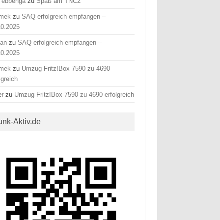
 ebbenga
zu
Spaß am TNC2
mek
zu
SAQ erfolgreich empfangen –
10.2025
fan
zu
SAQ erfolgreich empfangen –
10.2025
mek
zu
Umzug Fritz!Box 7590 zu 4690
lgreich
er
zu
Umzug Fritz!Box 7590 zu 4690 erfolgreich
unk-Aktiv.de