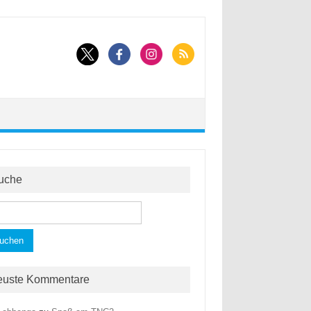
uche
hen
h:
euste Kommentare