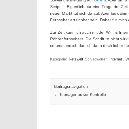
Soweit die Meldung auf
Golem
. Aber um wi
Script … Eigentlich nur eine Frage der Zei
neuer Markt tut sich da auf. Aber bis dahi
Fernseher erreichbar sein. Daher für mich 
Zur Zeit kann ich auch mit der Wii ins Inte
Röhrenfernsehers. Die Schrift ist nicht wir
so umständlich das ich dann doch lieber d
Kategorie:
Netzwelt
Schlagwörter:
Internet
,
Wi
Beitragsnavigation
←
Teenager außer Kontrolle