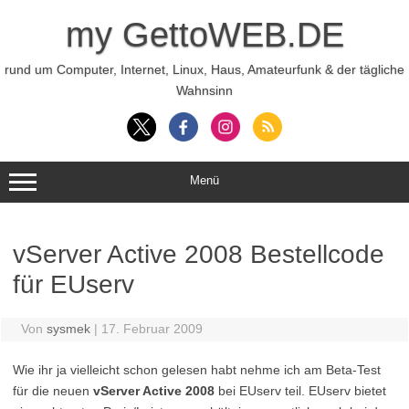
Zum
Inhalt
my GettoWEB.DE
springen
rund um Computer, Internet, Linux, Haus, Amateurfunk & der tägliche
Wahnsinn
Menü
vServer Active 2008 Bestellcode
für EUserv
Von
sysmek
|
17. Februar 2009
Wie ihr ja vielleicht schon gelesen habt nehme ich am Beta-Test
für die neuen
vServer Active 2008
bei EUserv teil. EUserv bietet