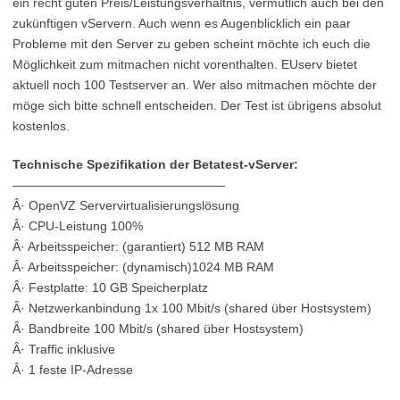
ein recht guten Preis/Leistungsverhältnis, vermutlich auch bei den
zukünftigen vServern. Auch wenn es Augenblicklich ein paar
Probleme mit den Server zu geben scheint möchte ich euch die
Möglichkeit zum mitmachen nicht vorenthalten. EUserv bietet
aktuell noch 100 Testserver an. Wer also mitmachen möchte der
möge sich bitte schnell entscheiden. Der Test ist übrigens absolut
kostenlos.
Technische Spezifikation der Betatest-vServer:
—————————————————
Â· OpenVZ Servervirtualisierungslösung
Â· CPU-Leistung 100%
Â· Arbeitsspeicher: (garantiert) 512 MB RAM
Â· Arbeitsspeicher: (dynamisch)1024 MB RAM
Â· Festplatte: 10 GB Speicherplatz
Â· Netzwerkanbindung 1x 100 Mbit/s (shared über Hostsystem)
Â· Bandbreite 100 Mbit/s (shared über Hostsystem)
Â· Traffic inklusive
Â· 1 feste IP-Adresse