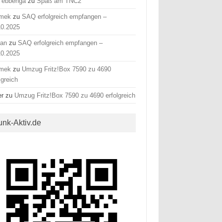
 ebbenga
zu
Spaß am TNC2
mek
zu
SAQ erfolgreich empfangen –
10.2025
fan
zu
SAQ erfolgreich empfangen –
10.2025
mek
zu
Umzug Fritz!Box 7590 zu 4690
lgreich
er
zu
Umzug Fritz!Box 7590 zu 4690 erfolgreich
unk-Aktiv.de