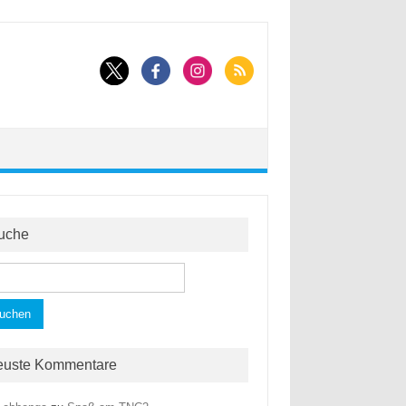
uche
hen
h:
euste Kommentare