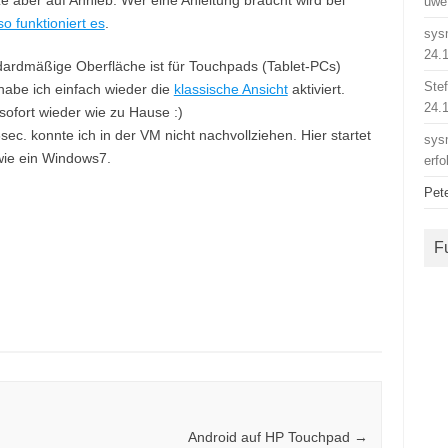
 aber auf Anhieb. Wer eine Anleitung braucht wird bei
uwe
o funktioniert es
.
sys
24.
dardmäßige Oberfläche ist für Touchpads (Tablet-PCs)
Ste
habe ich einfach wieder die
klassische Ansicht
aktiviert.
24.
 sofort wieder wie zu Hause :)
ec. konnte ich in der VM nicht nachvollziehen. Hier startet
sys
ie ein Windows7.
erfo
Pet
F
Android auf HP Touchpad
→