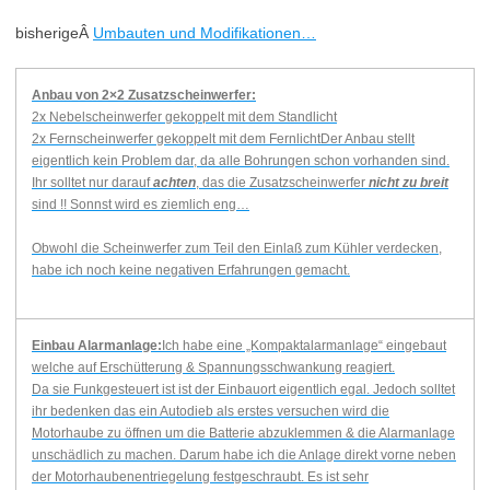
bisherigeÂ
Umbauten und Modifikationen…
Anbau von 2×2 Zusatzscheinwerfer:
2x Nebelscheinwerfer gekoppelt mit dem Standlicht
2x Fernscheinwerfer gekoppelt mit dem FernlichtDer Anbau stellt
eigentlich kein Problem dar, da alle Bohrungen schon vorhanden sind.
Ihr solltet nur darauf
achten
, das die Zusatzscheinwerfer
nicht zu breit
sind !! Sonnst wird es ziemlich eng…
Obwohl die Scheinwerfer zum Teil den Einlaß zum Kühler verdecken,
habe ich noch keine negativen Erfahrungen gemacht.
Einbau Alarmanlage:
Ich habe eine „Kompaktalarmanlage“ eingebaut
welche auf Erschütterung & Spannungsschwankung reagiert.
Da sie Funkgesteuert ist ist der Einbauort eigentlich egal. Jedoch solltet
ihr bedenken das ein Autodieb als erstes versuchen wird die
Motorhaube zu öffnen um die Batterie abzuklemmen & die Alarmanlage
unschädlich zu machen. Darum habe ich die Anlage direkt vorne neben
der Motorhaubenentriegelung festgeschraubt. Es ist sehr