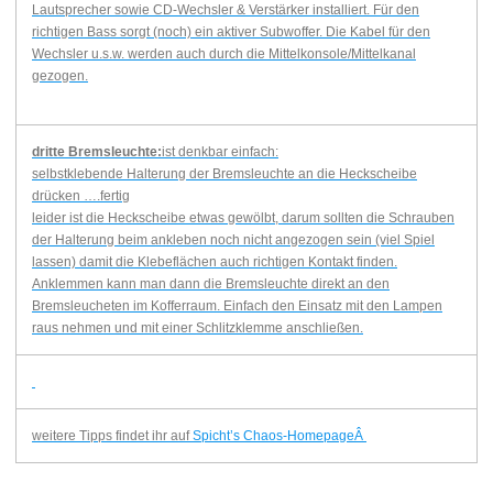
Lautsprecher sowie CD-Wechsler & Verstärker installiert. Für den
richtigen Bass sorgt (noch) ein aktiver Subwoffer. Die Kabel für den
Wechsler u.s.w. werden auch durch die Mittelkonsole/Mittelkanal
gezogen.
dritte Bremsleuchte:
ist denkbar einfach:
selbstklebende Halterung der Bremsleuchte an die Heckscheibe
drücken ….fertig
leider ist die Heckscheibe etwas gewölbt, darum sollten die Schrauben
der Halterung beim ankleben noch nicht angezogen sein (viel Spiel
lassen) damit die Klebeflächen auch richtigen Kontakt finden.
Anklemmen kann man dann die Bremsleuchte direkt an den
Bremsleucheten im Kofferraum. Einfach den Einsatz mit den Lampen
raus nehmen und mit einer Schlitzklemme anschließen.
weitere Tipps findet ihr auf
Spicht’s Chaos-HomepageÂ