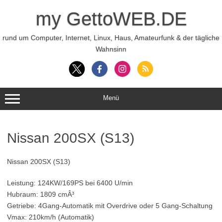
Zum
Inhalt
my GettoWEB.DE
springen
rund um Computer, Internet, Linux, Haus, Amateurfunk & der tägliche
Wahnsinn
Menü
Nissan 200SX (S13)
Nissan 200SX (S13)
Leistung: 124KW/169PS bei 6400 U/min
Hubraum: 1809 cmÂ³
Getriebe: 4Gang-Automatik mit Overdrive oder 5 Gang-Schaltung
Vmax: 210km/h (Automatik)