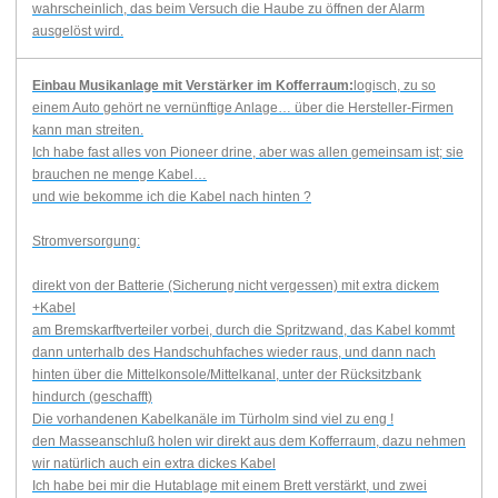
wahrscheinlich, das beim Versuch die Haube zu öffnen der Alarm
ausgelöst wird.
Einbau Musikanlage mit Verstärker im Kofferraum:
logisch, zu so
einem Auto gehört ne vernünftige Anlage… über die Hersteller-Firmen
kann man streiten.
Ich habe fast alles von Pioneer drine, aber was allen gemeinsam ist; sie
brauchen ne menge Kabel…
und wie bekomme ich die Kabel nach hinten ?
Stromversorgung:
direkt von der Batterie (Sicherung nicht vergessen) mit extra dickem
+Kabel
am Bremskarftverteiler vorbei, durch die Spritzwand, das Kabel kommt
dann unterhalb des Handschuhfaches wieder raus, und dann nach
hinten über die Mittelkonsole/Mittelkanal, unter der Rücksitzbank
hindurch (geschafft)
Die vorhandenen Kabelkanäle im Türholm sind viel zu eng !
den Masseanschluß holen wir direkt aus dem Kofferraum, dazu nehmen
wir natürlich auch ein extra dickes Kabel
Ich habe bei mir die Hutablage mit einem Brett verstärkt, und zwei