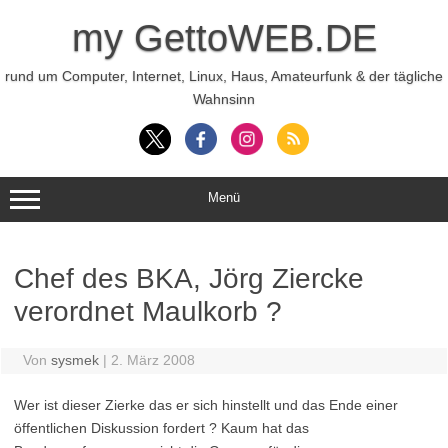
Zum
Inhalt
my GettoWEB.DE
springen
rund um Computer, Internet, Linux, Haus, Amateurfunk & der tägliche
Wahnsinn
Menü
Chef des BKA, Jörg Ziercke
verordnet Maulkorb ?
Von
sysmek
|
2. März 2008
Wer ist dieser Zierke das er sich hinstellt und das Ende einer
öffentlichen Diskussion fordert ? Kaum hat das