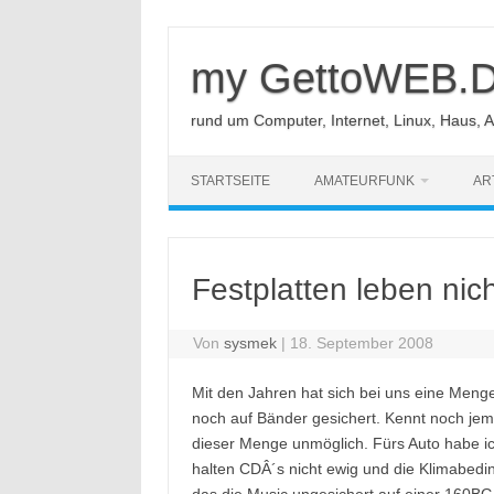
Zum
Inhalt
springen
my GettoWEB.
rund um Computer, Internet, Linux, Haus, 
STARTSEITE
AMATEURFUNK
AR
Festplatten leben nic
Von
sysmek
|
18. September 2008
Mit den Jahren hat sich bei uns eine Men
noch auf Bänder gesichert. Kennt noch je
dieser Menge unmöglich. Fürs Auto habe ic
halten CDÂ´s nicht ewig und die Klimabedin