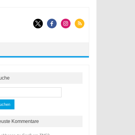
uche
hen
h:
euste Kommentare