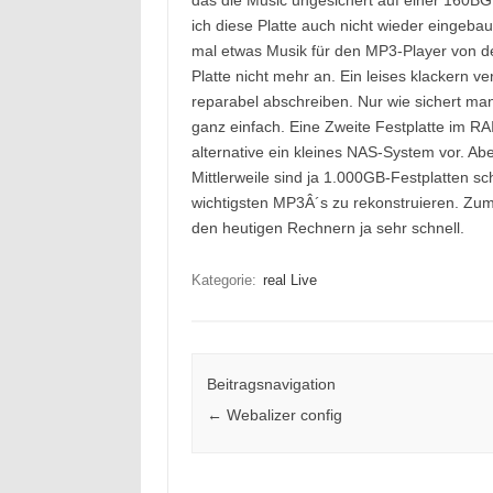
das die Music ungesichert auf einer 160B
ich diese Platte auch nicht wieder eingebaut
mal etwas Musik für den MP3-Player von de
Platte nicht mehr an. Ein leises klackern ver
reparabel abschreiben. Nur wie sichert ma
ganz einfach. Eine Zweite Festplatte im R
alternative ein kleines NAS-System vor. Ab
Mittlerweile sind ja 1.000GB-Festplatten s
wichtigsten MP3Â´s zu rekonstruieren. Zu
den heutigen Rechnern ja sehr schnell.
Kategorie:
real Live
Beitragsnavigation
←
Webalizer config