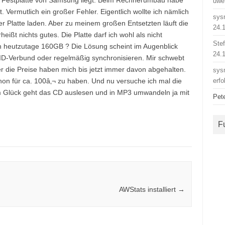
G Festplatte von Samsung liegt. Beim Rechnerumbau habe
uwe
. Vermutlich ein großer Fehler. Eigentlich wollte ich nämlich
sys
r Platte laden. Aber zu meinem großen Entsetzten läuft die
24.
heißt nichts gutes. Die Platte darf ich wohl als nicht
Ste
n heutzutage 160GB ? Die Lösung scheint im Augenblick
24.
AID-Verbund oder regelmäßig synchronisieren. Mir schwebt
er die Preise haben mich bis jetzt immer davon abgehalten.
sys
chon für ca. 100â‚¬ zu haben. Und nu versuche ich mal die
erfo
m Glück geht das CD auslesen und in MP3 umwandeln ja mit
Pet
F
AWStats installiert
→