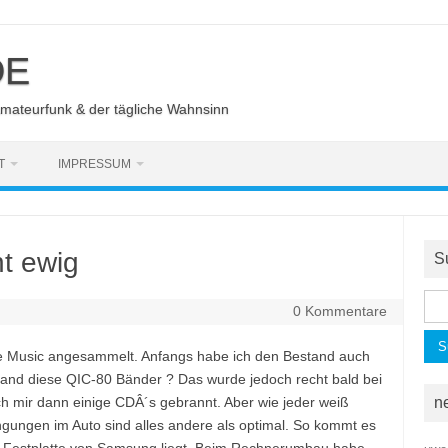
DE
Amateurfunk & der tägliche Wahnsinn
T
IMPRESSUM
ht ewig
S
Suc
0 Kommentare
nac
ge Music angesammelt. Anfangs habe ich den Bestand auch
mand diese QIC-80 Bänder ? Das wurde jedoch recht bald bei
h mir dann einige CDÂ´s gebrannt. Aber wie jeder weiß
n
gungen im Auto sind alles andere als optimal.
So kommt es