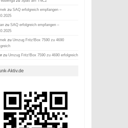
 ebbenga
zu
Spaß am TNC2
mek
zu
SAQ erfolgreich empfangen –
10.2025
fan
zu
SAQ erfolgreich empfangen –
10.2025
mek
zu
Umzug Fritz!Box 7590 zu 4690
lgreich
er
zu
Umzug Fritz!Box 7590 zu 4690 erfolgreich
unk-Aktiv.de