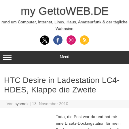
Zum
Inhalt
my GettoWEB.DE
springen
rund um Computer, Internet, Linux, Haus, Amateurfunk & der tägliche
Wahnsinn
Menü
HTC Desire in Ladestation LC4-
HDES, Klappe die Zweite
Von
sysmek
|
13. November 2010
Tada, die Post war da und hat mir
eine Ersatz-Dockingstation für mein