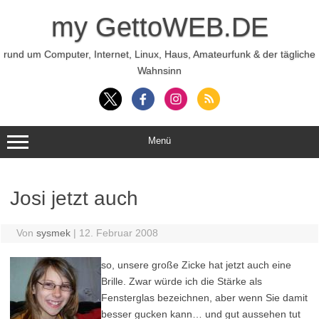
Zum
Inhalt
my GettoWEB.DE
springen
rund um Computer, Internet, Linux, Haus, Amateurfunk & der tägliche
Wahnsinn
Menü
Josi jetzt auch
Von
sysmek
|
12. Februar 2008
so, unsere große Zicke hat jetzt auch eine
Brille. Zwar würde ich die Stärke als
Fensterglas bezeichnen, aber wenn Sie damit
besser gucken kann… und gut aussehen tut