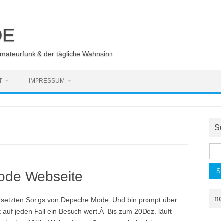
DE
Amateurfunk & der tägliche Wahnsinn
T
IMPRESSUM
S
Suc
nac
ode Webseite
n
ersetzten Songs von Depeche Mode. Und bin prompt über
 auf jeden Fall ein Besuch wert.Â Bis zum 20Dez. läuft