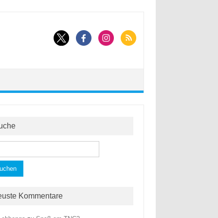
uche
hen
h:
euste Kommentare