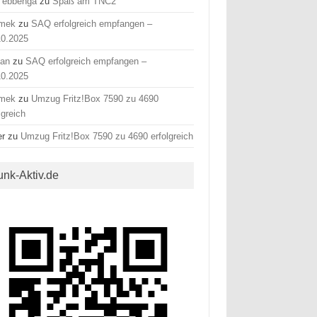
 ebbenga
zu
Spaß am TNC2
mek
zu
SAQ erfolgreich empfangen –
10.2025
fan
zu
SAQ erfolgreich empfangen –
10.2025
mek
zu
Umzug Fritz!Box 7590 zu 4690
lgreich
er
zu
Umzug Fritz!Box 7590 zu 4690 erfolgreich
unk-Aktiv.de