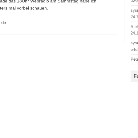
uwe
chade das 18Uhr Webradio am Sammstag habe ich
ters mal vorbei schauen.
sys
24.
ode
Ste
24.
sys
erfo
Pet
F