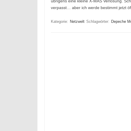
übrigens eine kleine X-MAS Verlosung. S
verpasst… aber ich werde bestimmt jetzt öf
Kategorie:
Netzwelt
Schlagwörter:
Depeche M