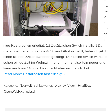
ha
be
ic
h
no
ch
ei
nige Restarbeiten erledigt. 1.) Zusätzlichen Switch installiert Da
mir an der neuen Fritz!Box 4690 ein LAN-Port fehlt, habe ich jetzt
einen kleinen Switch daneben gehängt. Der kleine Switch werkelte
schon einige Zeit im Wohnzimmer umher. Ist also kein neuer und
kann auch nur 1Gbit/s. Das macht aber nix, da ich dort…
Read More: Restarbeiten fast erledigt »
Kategorie:
Netzwelt
Schlagwörter:
DrayTek Vigor
,
Fritz!Box
,
OpenWebRX
,
websdr