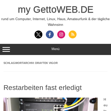
Zum
Inhalt
my GettoWEB.DE
springen
rund um Computer, Internet, Linux, Haus, Amateurfunk & der tägliche
Wahnsinn
Menü
SCHLAGWORTARCHIV:
DRAYTEK VIGOR
Restarbeiten fast erledigt
H
eu
te