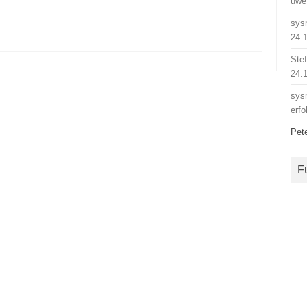
uwe
sys
24.
Ste
24.
sys
erfo
Pet
F