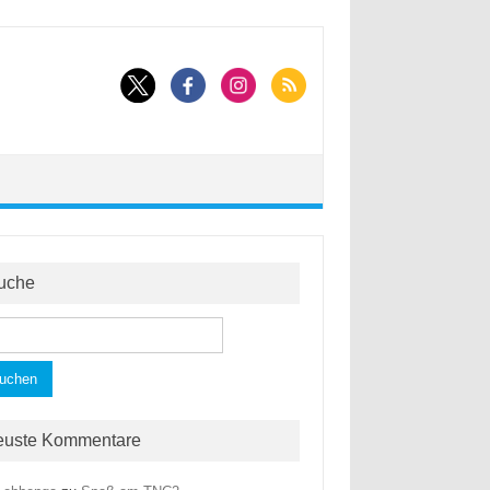
uche
hen
h:
euste Kommentare