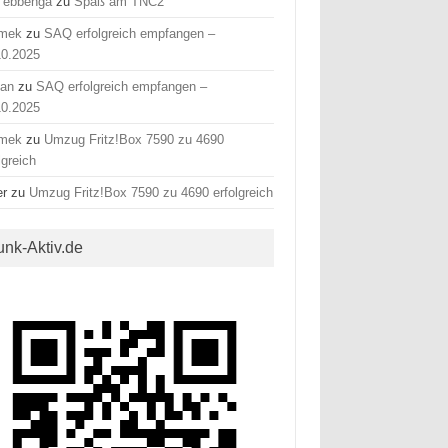
 ebbenga
zu
Spaß am TNC2
mek
zu
SAQ erfolgreich empfangen –
10.2025
fan
zu
SAQ erfolgreich empfangen –
10.2025
mek
zu
Umzug Fritz!Box 7590 zu 4690
lgreich
er
zu
Umzug Fritz!Box 7590 zu 4690 erfolgreich
unk-Aktiv.de