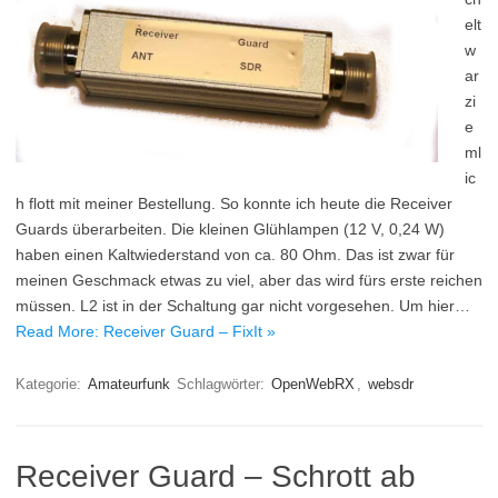
elt
w
ar
zi
e
ml
ic
h flott mit meiner Bestellung. So konnte ich heute die Receiver
Guards überarbeiten. Die kleinen Glühlampen (12 V, 0,24 W)
haben einen Kaltwiederstand von ca. 80 Ohm. Das ist zwar für
meinen Geschmack etwas zu viel, aber das wird fürs erste reichen
müssen. L2 ist in der Schaltung gar nicht vorgesehen. Um hier…
Read More: Receiver Guard – FixIt »
Kategorie:
Amateurfunk
Schlagwörter:
OpenWebRX
,
websdr
Receiver Guard – Schrott ab