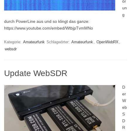
ör
un
g
durch PowerLine aus und so klingt das ganze:
https://www.youtube.com/embed/WtbjpTvmMNo
Kategorie:
Amateurfunk
Schlagwörter:
Amateurfunk
,
OpenWebRX
,
websdr
Update WebSDR
D
er
W
eb
S
D
R