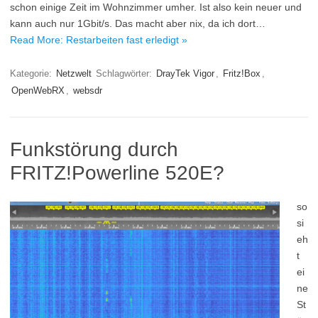
schon einige Zeit im Wohnzimmer umher. Ist also kein neuer und
kann auch nur 1Gbit/s. Das macht aber nix, da ich dort…
Read More: Restarbeiten fast erledigt »
Kategorie:
Netzwelt
Schlagwörter:
DrayTek Vigor
,
Fritz!Box
,
OpenWebRX
,
websdr
Funkstörung durch
FRITZ!Powerline 520E?
so
si
eh
t
ei
ne
St