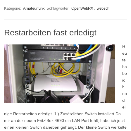
Kategorie:
Amateurfunk
Schlagwörter:
OpenWebRX
,
websdr
Restarbeiten fast erledigt
H
eu
te
ha
be
ic
h
no
ch
ei
nige Restarbeiten erledigt. 1.) Zusätzlichen Switch installiert Da
mir an der neuen Fritz!Box 4690 ein LAN-Port fehlt, habe ich jetzt
einen kleinen Switch daneben gehängt. Der kleine Switch werkelte