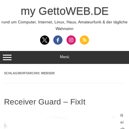
Zum
Inhalt
my GettoWEB.DE
springen
rund um Computer, Internet, Linux, Haus, Amateurfunk & der tägliche
Wahnsinn
Menü
SCHLAGWORTARCHIV:
WEBSDR
Receiver Guard – FixIt
R
ei
ch