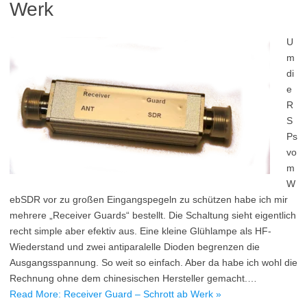
Werk
U
m
di
e
R
S
Ps
vo
m
W
ebSDR vor zu großen Eingangspegeln zu schützen habe ich mir
mehrere „Receiver Guards“ bestellt. Die Schaltung sieht eigentlich
recht simple aber efektiv aus. Eine kleine Glühlampe als HF-
Wiederstand und zwei antiparalelle Dioden begrenzen die
Ausgangsspannung. So weit so einfach. Aber da habe ich wohl die
Rechnung ohne dem chinesischen Hersteller gemacht.…
Read More: Receiver Guard – Schrott ab Werk »