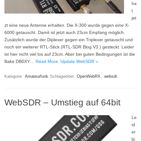
ha
t
jet
zt eine neue Antenne erhalten. Die X-300 wurde gegen eine X-
6000 getauscht. Damit ist jetzt auch 23cm Empfang möglich.
Zusätzlich wurde der Diplexer gegen ein Triplexer getauscht und
noch ein weiterer RTL-Stick (RTL-SDR Blog V3 ) gesteckt. Leider
ist hier nicht viel los auf 23cm. Aber bei guten Bedingungen ist die
Bake DB0XY…
Read More: Update WebSDR »
Kategorie:
Amateurfunk
Schlagwörter:
OpenWebRX
,
websdr
WebSDR – Umstieg auf 64bit
Le
id
er
bi