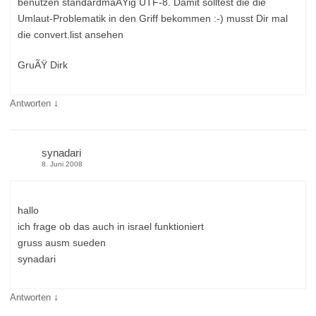
benutzen standardmäÃŸig UTF-8. Damit solltest die die
Umlaut-Problematik in den Griff bekommen :-) musst Dir mal
die convert.list ansehen
GruÃŸ Dirk
↓
Antworten
synadari
8. Juni 2008
hallo
ich frage ob das auch in israel funktioniert
gruss ausm sueden
synadari
↓
Antworten