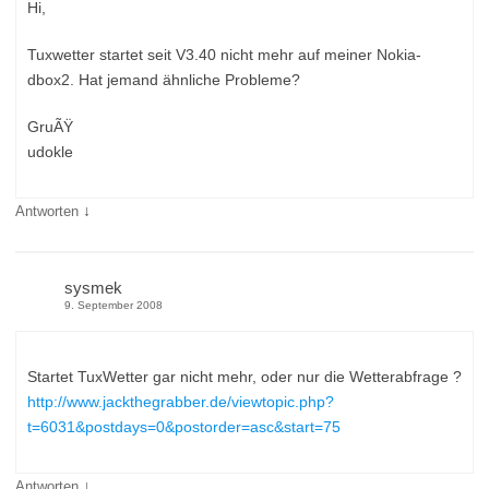
Hi,
Tuxwetter startet seit V3.40 nicht mehr auf meiner Nokia-
dbox2. Hat jemand ähnliche Probleme?
GruÃŸ
udokle
↓
Antworten
sysmek
9. September 2008
Startet TuxWetter gar nicht mehr, oder nur die Wetterabfrage ?
http://www.jackthegrabber.de/viewtopic.php?
t=6031&postdays=0&postorder=asc&start=75
↓
Antworten