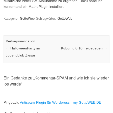
zusätzliche AntiSPAM-Maßnahme zu ergreifen. Dazu habe ich
kurzerhand ein MathePlugin installiert.
Kategorie:
GettoWeb
Schlagwörter:
GettoWeb
Beitragsnavigation
←
HalloweenParty im
Kubuntu 8.10 freigegeben
→
Jugendclub Ziesar
Ein Gedanke zu „
Kommentar-SPAM und wie ich sie wieder
los werde
“
Pingback:
Antispam-Plugin für Wordpress - my GettoWEB.DE