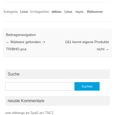
Kategorie:
Linux
Schlagwörter:
debian
,
Linux
,
rsync
,
Webserver
Beitragsnavigation
←
Malware gefunden ->
1&1 kennt eigene Produkte
TR/BHO.pca
nicht
→
Suche
Suchen
nach:
neuste Kommentare
uwe ebbenga
zu
Spaß am TNC2