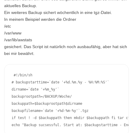
aktuelles Backup.
Ein weiteres Backup sichert wöchentlich in eine tgz-Datei.
In meinem Beispiel werden die Ordner
/etc
/var/www
/var/lib/awstats
gesichert. Das Script ist natürlich noch ausbaufähig, aber hat sich
bei mir bewährt.
 #!/bin/sh 

# backupstarttime=`date '+%d.%m.%y - %H:%M:%S'` 

dirname=`date '+%m_%y'` 

backuprootpath=/BACKUP/Woche/ 

backuppath=$backuprootpath$dirname 

backupfilename=`date '+%d-%m-%y'`.tgz 

if test ! -d $backuppath then mkdir $backuppath fi tar cfz
echo "Backup sucsessful. Start at: $backupstarttime - End 