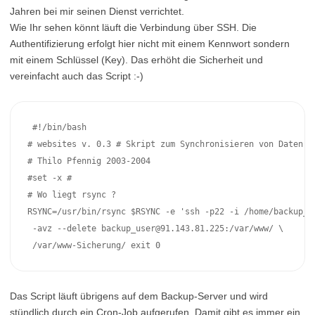
Jahren bei mir seinen Dienst verrichtet.
Wie Ihr sehen könnt läuft die Verbindung über SSH. Die
Authentifizierung erfolgt hier nicht mit einem Kennwort sondern
mit einem Schlüssel (Key). Das erhöht die Sicherheit und
vereinfacht auch das Script :-)
 #!/bin/bash 

# websites v. 0.3 # Skript zum Synchronisieren von Daten vo
# Thilo Pfennig 2003-2004 

#set -x # 

# Wo liegt rsync ? 

RSYNC=/usr/bin/rsync $RSYNC -e 'ssh -p22 -i /home/backup_us
 -avz --delete backup_user@91.143.81.225:/var/www/ \

 /var/www-Sicherung/ exit 0 
Das Script läuft übrigens auf dem Backup-Server und wird
stündlich durch ein Cron-Job aufgerufen. Damit gibt es immer ein