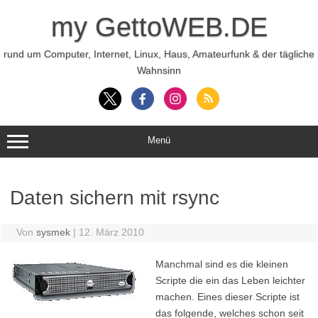
Zum
Inhalt
my GettoWEB.DE
springen
rund um Computer, Internet, Linux, Haus, Amateurfunk & der tägliche
Wahnsinn
Menü
Daten sichern mit rsync
Von
sysmek
|
12. März 2010
Manchmal sind es die kleinen
Scripte die ein das Leben leichter
machen. Eines dieser Scripte ist
das folgende, welches schon seit