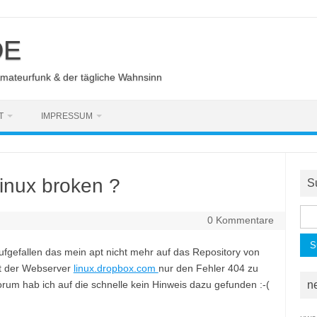
DE
Amateurfunk & der tägliche Wahnsinn
T
IMPRESSUM
inux broken ?
S
Suc
0 Kommentare
nac
ufgefallen das mein apt nicht mehr auf das Repository von
nt der Webserver
linux.dropbox.com
nur den Fehler 404 zu
rum hab ich auf die schnelle kein Hinweis dazu gefunden :-(
n