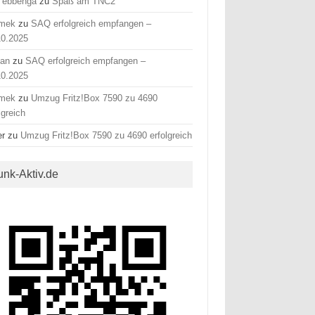
 ebbenga
zu
Spaß am TNC2
mek
zu
SAQ erfolgreich empfangen –
10.2025
fan
zu
SAQ erfolgreich empfangen –
10.2025
mek
zu
Umzug Fritz!Box 7590 zu 4690
lgreich
er
zu
Umzug Fritz!Box 7590 zu 4690 erfolgreich
unk-Aktiv.de