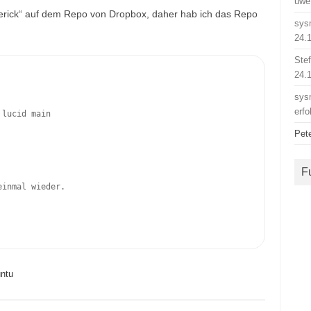
uwe
averick“ auf dem Repo von Dropbox, daher hab ich das Repo
sys
24.
Ste
24.
sys
erfo
 lucid main
Pet
F
einmal wieder.
ntu