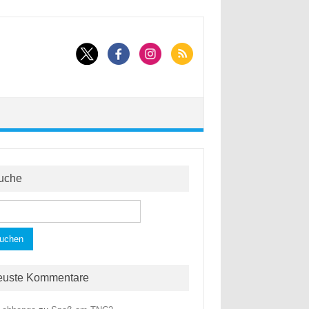
uche
hen
h:
euste Kommentare