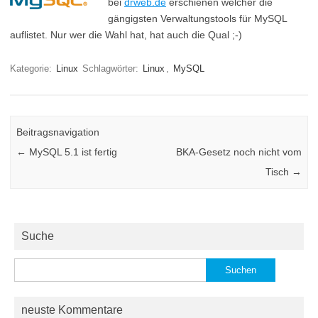
bei
drweb.de
erschienen welcher die
gängigsten Verwaltungstools für MySQL
auflistet. Nur wer die Wahl hat, hat auch die Qual ;-)
Kategorie:
Linux
Schlagwörter:
Linux
,
MySQL
Beitragsnavigation
←
MySQL 5.1 ist fertig
BKA-Gesetz noch nicht vom
Tisch
→
Suche
Suchen
nach:
neuste Kommentare