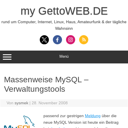
Zum
Inhalt
my GettoWEB.DE
springen
rund um Computer, Internet, Linux, Haus, Amateurfunk & der tägliche
Wahnsinn
Menü
Massenweise MySQL –
Verwaltungstools
Von
sysmek
|
28. November 2008
passend zur gestrigen
Meldung
über die
neue MySQL Version ist heute ein Beitrag