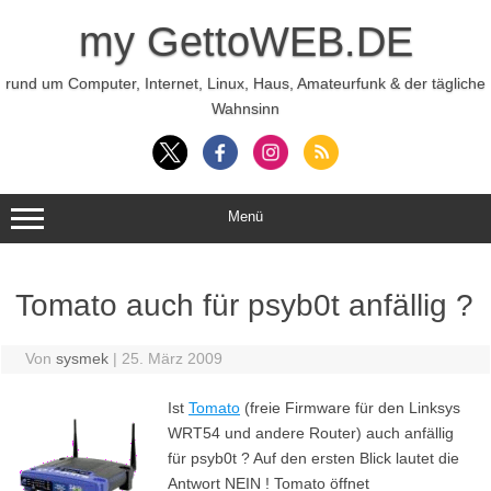
Zum
Inhalt
my GettoWEB.DE
springen
rund um Computer, Internet, Linux, Haus, Amateurfunk & der tägliche
Wahnsinn
Menü
Tomato auch für psyb0t anfällig ?
Von
sysmek
|
25. März 2009
Ist
Tomato
(freie Firmware für den Linksys
WRT54 und andere Router) auch anfällig
für psyb0t ? Auf den ersten Blick lautet die
Antwort NEIN ! Tomato öffnet