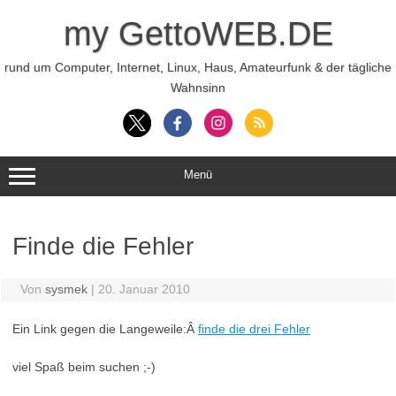
Zum
Inhalt
my GettoWEB.DE
springen
rund um Computer, Internet, Linux, Haus, Amateurfunk & der tägliche
Wahnsinn
Menü
Finde die Fehler
Von
sysmek
|
20. Januar 2010
Ein Link gegen die Langeweile:Â
finde die drei Fehler
viel Spaß beim suchen ;-)