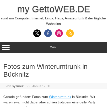
Zum
Inhalt
my GettoWEB.DE
springen
rund um Computer, Internet, Linux, Haus, Amateurfunk & der tägliche
Wahnsinn
Menü
Fotos zum Winterumtrunk in
Bücknitz
Von
sysmek
|
22. Januar 2010
Gerade gefunden: Fotos zum
Winterumtrunk
in Bücknitz. Wir
waren zwar nicht dabei aber schien trotzdem eine geile Party