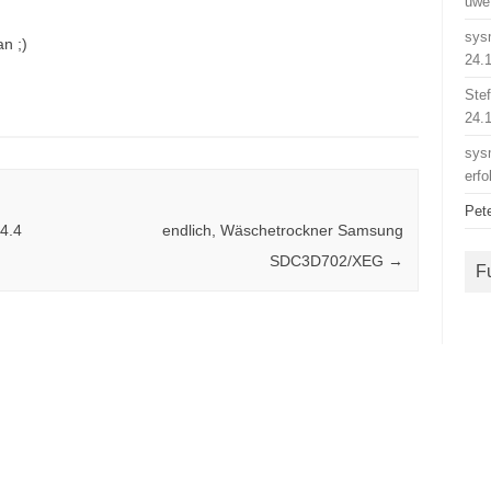
uwe
sys
an ;)
24.
Ste
24.
sys
erfo
Pet
4.4
endlich, Wäschetrockner Samsung
SDC3D702/XEG
→
F