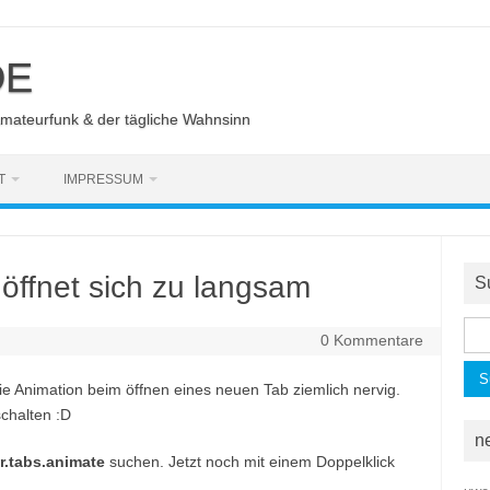
DE
Amateurfunk & der tägliche Wahnsinn
T
IMPRESSUM
 öffnet sich zu langsam
S
Suc
0 Kommentare
nac
ie Animation beim öffnen eines neuen Tab ziemlich nervig.
schalten :D
n
r.tabs.animate
suchen. Jetzt noch mit einem Doppelklick