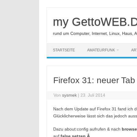
Zum
Inhalt
springen
my GettoWEB.
rund um Computer, Internet, Linux, Haus, 
STARTSEITE
AMATEURFUNK
AR
Firefox 31: neuer Tab
Von
sysmek
|
23. Juli 2014
Nach dem Update auf Firefox 31 fand ich d
Glücklicherweise lässt sich das jedoch aus
Dazu about:config aufrufen & nach
browse
auf
false setzen.Â