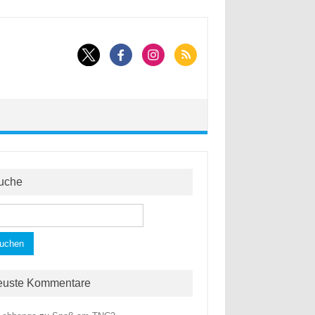
uche
hen
h:
euste Kommentare