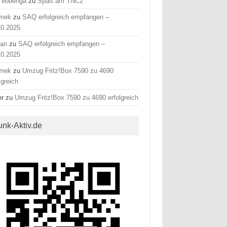
 ebbenga
zu
Spaß am TNC2
mek
zu
SAQ erfolgreich empfangen –
10.2025
fan
zu
SAQ erfolgreich empfangen –
10.2025
mek
zu
Umzug Fritz!Box 7590 zu 4690
lgreich
er
zu
Umzug Fritz!Box 7590 zu 4690 erfolgreich
unk-Aktiv.de