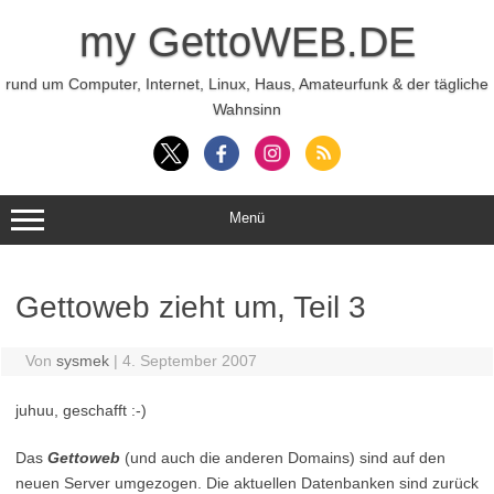
Zum
Inhalt
my GettoWEB.DE
springen
rund um Computer, Internet, Linux, Haus, Amateurfunk & der tägliche
Wahnsinn
Menü
Gettoweb zieht um, Teil 3
Von
sysmek
|
4. September 2007
juhuu, geschafft :-)
Das
Gettoweb
(und auch die anderen Domains) sind auf den
neuen Server umgezogen. Die aktuellen Datenbanken sind zurück