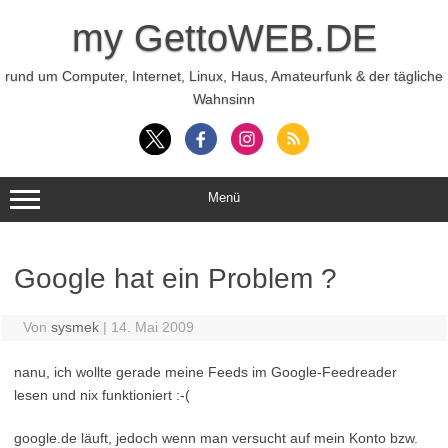
Zum
Inhalt
my GettoWEB.DE
springen
rund um Computer, Internet, Linux, Haus, Amateurfunk & der tägliche
Wahnsinn
Menü
Google hat ein Problem ?
Von
sysmek
|
14. Mai 2009
nanu, ich wollte gerade meine Feeds im Google-Feedreader
lesen und nix funktioniert :-(
google.de läuft, jedoch wenn man versucht auf mein Konto bzw.