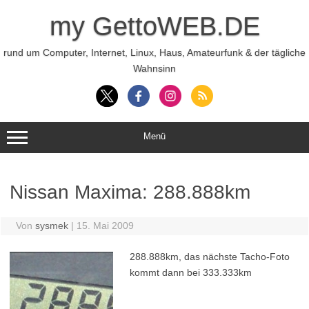
Zum
Inhalt
my GettoWEB.DE
springen
rund um Computer, Internet, Linux, Haus, Amateurfunk & der tägliche
Wahnsinn
Menü
Nissan Maxima: 288.888km
Von
sysmek
|
15. Mai 2009
288.888km, das nächste Tacho-Foto
kommt dann bei 333.333km