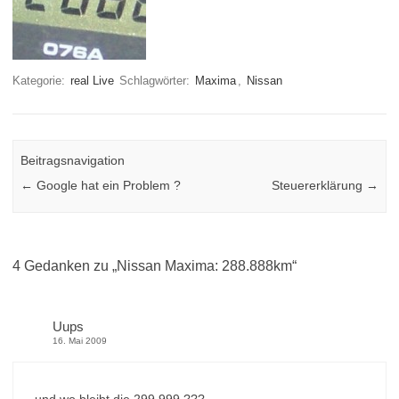
Kategorie:
real Live
Schlagwörter:
Maxima
,
Nissan
Beitragsnavigation
←
Google hat ein Problem ?
Steuererklärung
→
4 Gedanken zu „
Nissan Maxima: 288.888km
“
Uups
16. Mai 2009
…und wo bleibt die 299.999 ???