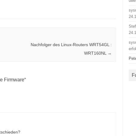
uwe
sys
24.
Ste
24.
sys
Nachfolger des Linux-Routers WRT54GL :
erfo
WRT160NL
→
Pet
F
e Firmware
“
tschieden?