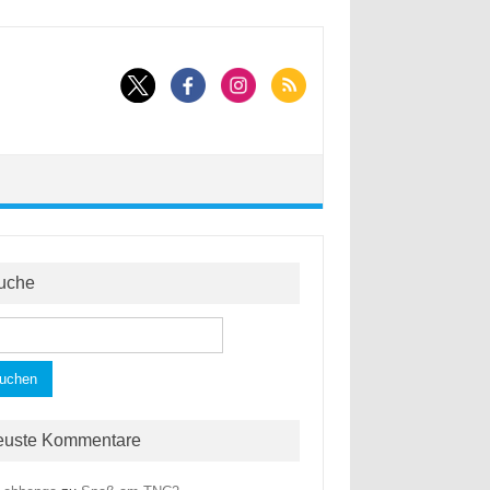
uche
hen
h:
euste Kommentare