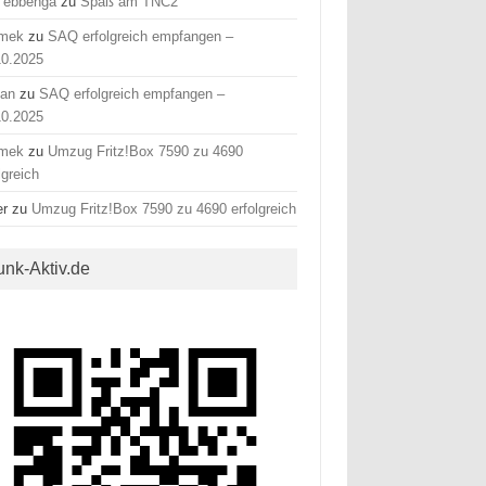
 ebbenga
zu
Spaß am TNC2
mek
zu
SAQ erfolgreich empfangen –
10.2025
fan
zu
SAQ erfolgreich empfangen –
10.2025
mek
zu
Umzug Fritz!Box 7590 zu 4690
lgreich
er
zu
Umzug Fritz!Box 7590 zu 4690 erfolgreich
unk-Aktiv.de