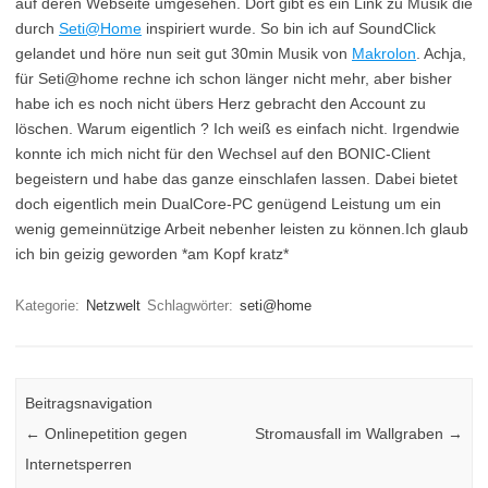
auf deren Webseite umgesehen. Dort gibt es ein Link zu Musik die
durch
Seti@Home
inspiriert wurde. So bin ich auf SoundClick
gelandet und höre nun seit gut 30min Musik von
Makrolon
. Achja,
für Seti@home rechne ich schon länger nicht mehr, aber bisher
habe ich es noch nicht übers Herz gebracht den Account zu
löschen. Warum eigentlich ? Ich weiß es einfach nicht. Irgendwie
konnte ich mich nicht für den Wechsel auf den BONIC-Client
begeistern und habe das ganze einschlafen lassen. Dabei bietet
doch eigentlich mein DualCore-PC genügend Leistung um ein
wenig gemeinnützige Arbeit nebenher leisten zu können.Ich glaub
ich bin geizig geworden *am Kopf kratz*
Kategorie:
Netzwelt
Schlagwörter:
seti@home
Beitragsnavigation
←
Onlinepetition gegen
Stromausfall im Wallgraben
→
Internetsperren