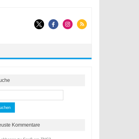
uche
hen
h:
euste Kommentare