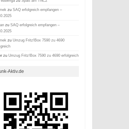
 ebbenga
zu
Spaß am TNC2
mek
zu
SAQ erfolgreich empfangen –
10.2025
fan
zu
SAQ erfolgreich empfangen –
10.2025
mek
zu
Umzug Fritz!Box 7590 zu 4690
lgreich
er
zu
Umzug Fritz!Box 7590 zu 4690 erfolgreich
unk-Aktiv.de