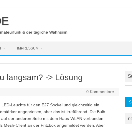
DE
Amateurfunk & der tägliche Wahnsinn
T
IMPRESSUM
zu langsam? -> Lösung
S
Suc
0 Kommentare
nac
e LED-Leuchte für den E27 Sockel und gleichzeitig ein
stärker angepriesen, aber das ist irreführend. Die Bulb
er auf der anderen Seite mit dem Haus-WLAN verbunden.
n
als Mesh-Client an der Fritzbox angemeldet werden. Aber