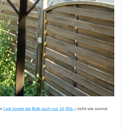
em
Link kostet die Bulb auch nur 16,95â‚¬
nicht wie sonnst