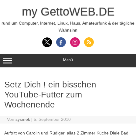
Zum
Inhalt
my GettoWEB.DE
springen
rund um Computer, Internet, Linux, Haus, Amateurfunk & der tägliche
Wahnsinn
Menü
Setz Dich ! ein bisschen
YouTube-Futter zum
Wochenende
Von
sysmek
|
5. September 2010
Auftritt von Carolin und Rüdiger, alias 2 Zimmer Küche Diele Bad,