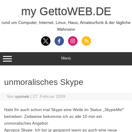
Zum
Inhalt
my GettoWEB.DE
springen
rund um Computer, Internet, Linux, Haus, Amateurfunk & der tägliche
Wahnsinn
Menü
unmoralisches Skype
Von
sysmek
|
27. Februar 2009
Habt Ihr auch schon mal Skype eine Weile im Status „
SkypeMe
!“
betrieben. Zeitweise bekomme ich so alle 10 min ein
unmoralisches Angebot.
Apropos Skype: Ich bin ja gespannt wann es auch eine neue