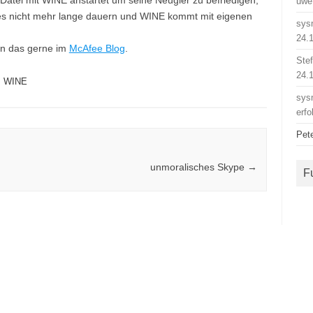
-Datei mit WINE anstartet um seine Neugier zu befriedigen,
uwe
rd es nicht mehr lange dauern und WINE kommt mit eigenen
sys
24.
nn das gerne im
McAfee Blog
.
Ste
24.
,
WINE
sys
erfo
Pet
unmoralisches Skype
→
F