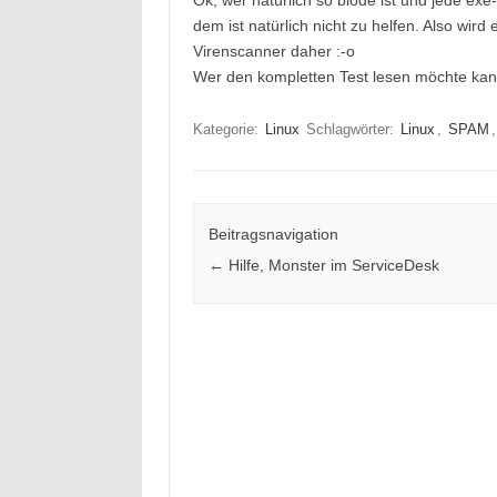
Ok, wer natürlich so blöde ist und jede exe
dem ist natürlich nicht zu helfen. Also wi
Virenscanner daher :-o
Wer den kompletten Test lesen möchte ka
Kategorie:
Linux
Schlagwörter:
Linux
,
SPAM
Beitragsnavigation
←
Hilfe, Monster im ServiceDesk