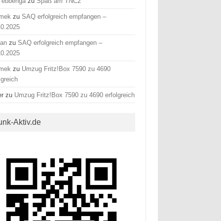
 ebbenga
zu
Spaß am TNC2
mek
zu
SAQ erfolgreich empfangen –
10.2025
fan
zu
SAQ erfolgreich empfangen –
10.2025
mek
zu
Umzug Fritz!Box 7590 zu 4690
lgreich
er
zu
Umzug Fritz!Box 7590 zu 4690 erfolgreich
unk-Aktiv.de