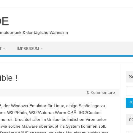
DE
Amateurfunk & der tägliche Wahnsinn
T
IMPRESSUM
ble !
S
Suc
0 Kommentare
nac
E, der Windows-Emulator für Linux, einige Schädlinge zu
lware: W32/Philis, W32/Autorun.Worm.CP,Â IRC/Contact
r ein Bruchteil aller im Umlauf befindlichen Viren unter
n
ge wie solche Malware überhaupt ins System kommen soll.