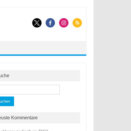
uche
hen
h:
euste Kommentare