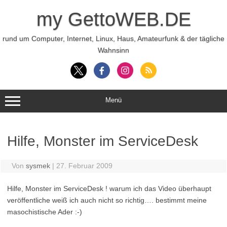
Zum
Inhalt
my GettoWEB.DE
springen
rund um Computer, Internet, Linux, Haus, Amateurfunk & der tägliche
Wahnsinn
Menü
Hilfe, Monster im ServiceDesk
Von
sysmek
|
27. Februar 2009
Hilfe, Monster im ServiceDesk ! warum ich das Video überhaupt
veröffentliche weiß ich auch nicht so richtig…. bestimmt meine
masochistische Ader :-)