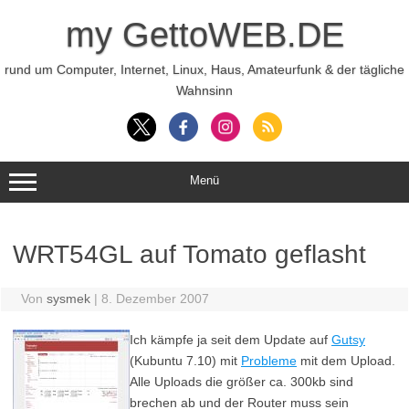
Zum
Inhalt
my GettoWEB.DE
springen
rund um Computer, Internet, Linux, Haus, Amateurfunk & der tägliche
Wahnsinn
Menü
WRT54GL auf Tomato geflasht
Von
sysmek
|
8. Dezember 2007
Ich kämpfe ja seit dem Update auf
Gutsy
(Kubuntu 7.10) mit
Probleme
mit dem Upload.
Alle Uploads die größer ca. 300kb sind
brechen ab und der Router muss sein