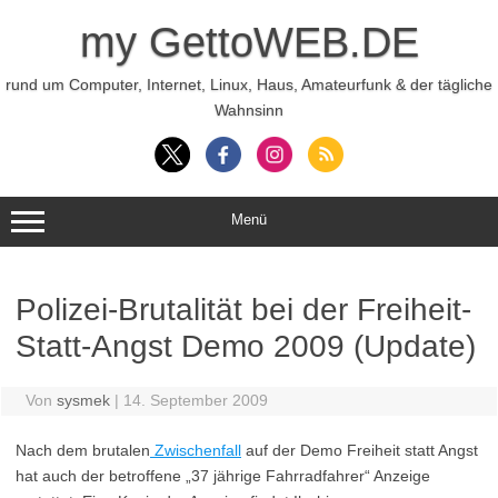
Zum
Inhalt
my GettoWEB.DE
springen
rund um Computer, Internet, Linux, Haus, Amateurfunk & der tägliche
Wahnsinn
Menü
Polizei-Brutalität bei der Freiheit-
Statt-Angst Demo 2009 (Update)
Von
sysmek
|
14. September 2009
Nach dem brutalen
Zwischenfall
auf der Demo Freiheit statt Angst
hat auch der betroffene „37 jährige Fahrradfahrer“ Anzeige