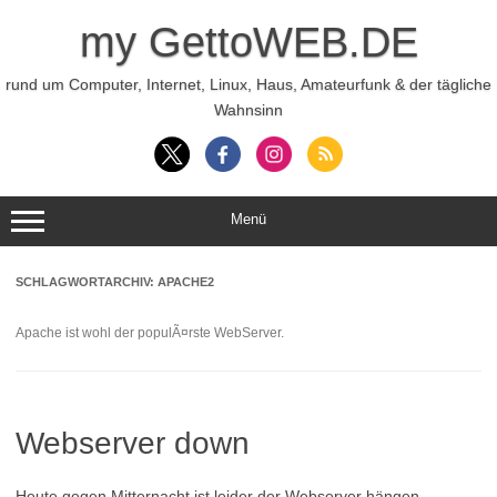
Zum
Inhalt
my GettoWEB.DE
springen
rund um Computer, Internet, Linux, Haus, Amateurfunk & der tägliche
Wahnsinn
Menü
SCHLAGWORTARCHIV:
APACHE2
Apache ist wohl der populÃ¤rste WebServer.
Webserver down
Heute gegen Mitternacht ist leider der Webserver hängen