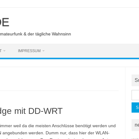
DE
Amateurfunk & der tägliche Wahnsinn
T
IMPRESSUM
S
Suc
nac
dge mit DD-WRT
n
szimmer weil da die meisten Anschlüsse benötigt werden und
N angebunden werden. Dumm nur, dass hier der WLAN-