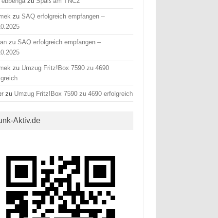
 ebbenga
zu
Spaß am TNC2
mek
zu
SAQ erfolgreich empfangen –
10.2025
fan
zu
SAQ erfolgreich empfangen –
10.2025
mek
zu
Umzug Fritz!Box 7590 zu 4690
lgreich
er
zu
Umzug Fritz!Box 7590 zu 4690 erfolgreich
unk-Aktiv.de