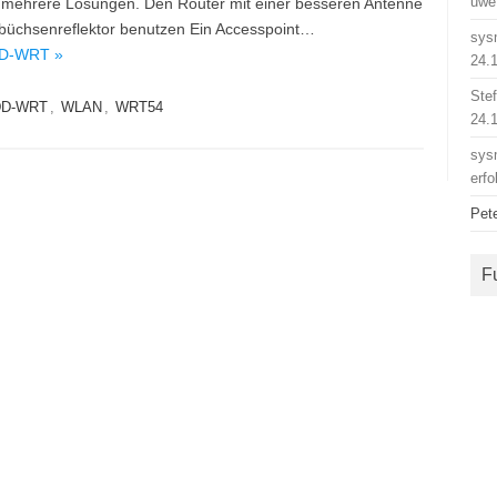
uwe
es mehrere Lösungen. Den Router mit einer besseren Antenne
rbüchsenreflektor benutzen Ein Accesspoint…
sys
DD-WRT »
24.
Ste
DD-WRT
,
WLAN
,
WRT54
24.
sys
erfo
Pet
F