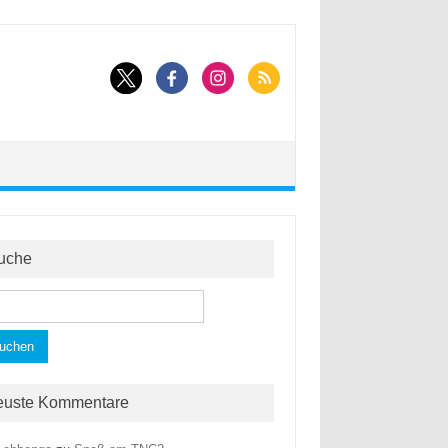
uche
hen
h:
euste Kommentare