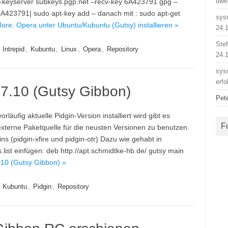
uwe
 –keyserver subkeys.pgp.net –recv-key 6A423791 gpg –
A423791| sudo apt-key add – danach mit : sudo apt-get
sys
re: Opera unter Ubuntu/Kubuntu (Gutsy) installieren »
24.
Ste
,
Intrepid
,
Kubuntu
,
Linux
,
Opera
,
Repository
24.
sys
erfo
 7.10 (Gutsy Gibbon)
Pet
äufig aktuelle Pidgin-Version installiert wird gibt es
F
 externe Paketquelle für die neusten Versionen zu benutzen.
ns (pidgin-xfire und pidgin-otr) Dazu wie gehabt in
.list einfügen: deb http://apt.schmidtke-hb.de/ gutsy main
.10 (Gutsy Gibbon) »
,
Kubuntu
,
Pidgin
,
Repository