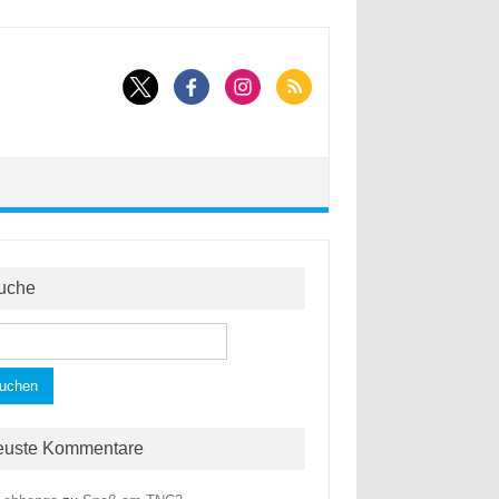
uche
hen
h:
euste Kommentare