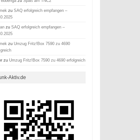
 ebbenga
zu
Spaß am TNC2
mek
zu
SAQ erfolgreich empfangen –
10.2025
fan
zu
SAQ erfolgreich empfangen –
10.2025
mek
zu
Umzug Fritz!Box 7590 zu 4690
lgreich
er
zu
Umzug Fritz!Box 7590 zu 4690 erfolgreich
unk-Aktiv.de