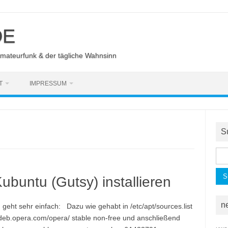
DE
Amateurfunk & der tägliche Wahnsinn
T
IMPRESSUM
S
Suc
nac
buntu (Gutsy) installieren
n
 geht sehr einfach: Dazu wie gehabt in /etc/apt/sources.list
/deb.opera.com/opera/ stable non-free und anschließend