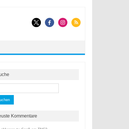
uche
hen
h:
euste Kommentare