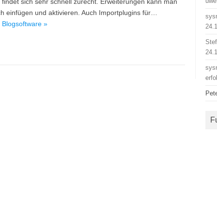
uwe
findet sich sehr schnell zurecht. Erweiterungen kann man
 einfügen und aktivieren. Auch Importplugins für…
sys
 Blogsoftware »
24.
Ste
24.
sys
erfo
Pet
F