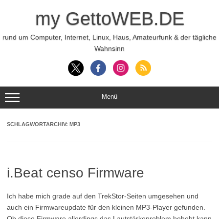
Zum
Inhalt
my GettoWEB.DE
springen
rund um Computer, Internet, Linux, Haus, Amateurfunk & der tägliche
Wahnsinn
Menü
SCHLAGWORTARCHIV:
MP3
i.Beat censo Firmware
Ich habe mich grade auf den TrekStor-Seiten umgesehen und
auch ein Firmwareupdate für den kleinen MP3-Player gefunden.
Ob diese Firmware allerdings das Lautstärkeproblem behebt kann